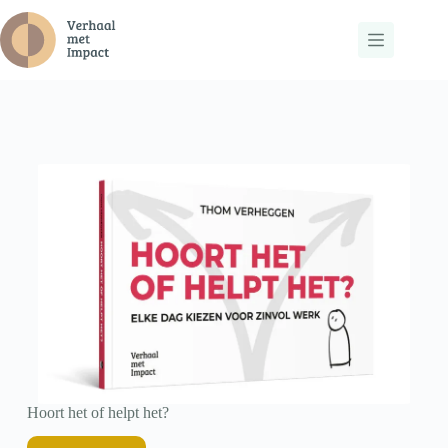
Ga
naar
de
inhoud
Hoort het of helpt het?