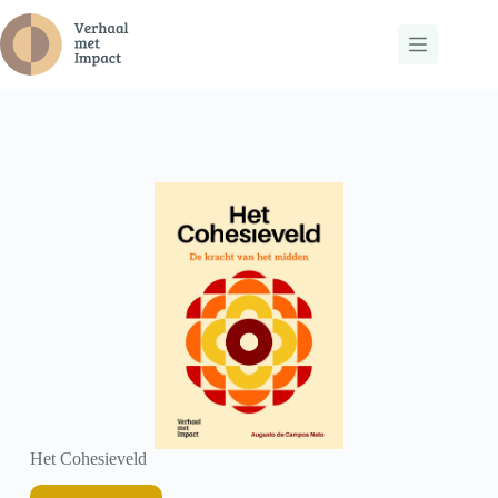
Ga
naar
de
inhoud
Het Cohesieveld