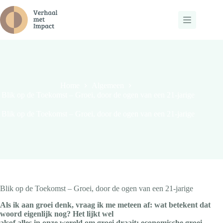
Ga
naar
de
inhoud
Home
Algemeen
Blik op de Toekomst – Groei, door de ogen van een 21-jarige
Blik op de Toekomst – Groei, door de ogen van een 21-jarige
Blik op de Toekomst – Groei, door de ogen van een 21-jarige
Als ik aan groei denk, vraag ik me meteen af: wat betekent dat
woord eigenlijk nog? Het lijkt wel
alsof alles in onze wereld om groei draait: economische groei,