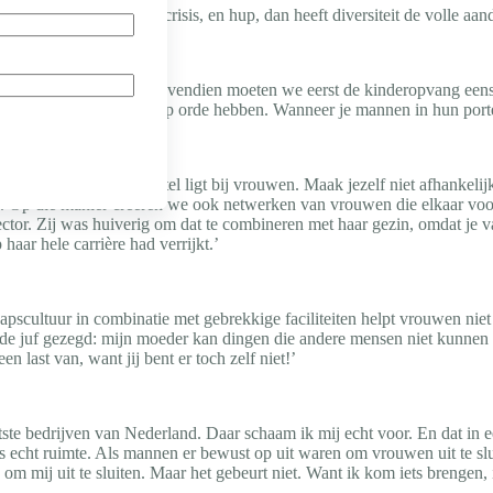
 altijd wel ergens een crisis, en hup, dan heeft diversiteit de volle aand
dwang, pressie of straf. Bovendien moeten we eerst de kinderopvang een
oordeel te geven die dit op orde hebben. Wanneer je mannen in hun porte
 dus zelf doen. De sleutel ligt bij vrouwen. Maak jezelf niet afhankel
n. Op die manier creëren we ook netwerken van vrouwen die elkaar voor
ector. Zij was huiverig om dat te combineren met haar gezin, omdat je 
 haar hele carrière had verrijkt.’
pscultuur in combinatie met gebrekkige faciliteiten helpt vrouwen niet 
 de juf gezegd: mijn moeder kan dingen die andere mensen niet kunne
 last van, want jij bent er toch zelf niet!’
ste bedrijven van Nederland. Daar schaam ik mij echt voor. En dat in ee
is echt ruimte. Als mannen er bewust op uit waren om vrouwen uit te slu
om mij uit te sluiten. Maar het gebeurt niet. Want ik kom iets brengen, i