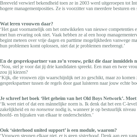
Breeveld verwierf bekendheid toen ze in 2003 werd uitgeroepen tot Int
hogere managementposities. Ze is voorzitter van meerdere besturen en
Wat leren vrouwen daar?
‘Het gaat voornamelijk om het ontwikkelen van nieuwe competenties en
met hun ervaring ook niet. Vaak hebben ze al een hoop managementervar
begint meteen over vrije dagen en parttime mogelijkheden vanwege ma
hun problemen komt oplossen, niet dat je problemen meebrengt.’
En de gesprekspartner van zo’n vrouw, prikt die daar inmiddels 
‘Nou, stel je voor dat jij drie kandidaten spreekt. Een man en twee v
zou jij kiezen?
‘Kijk, die vrouwen zijn waarschijnlijk net zo geschikt, maar zo komen z
gesprekspartner tussen de regels door gaat luisteren naar jouw echte b
Je schreef het boek ‘Het geheim van het Old Boys Network’. Moet
‘Ik weet niet of dat een mánnelijke norm is. Ik denk dat het een C-lev
zakelijkheid en
no nonsense
nodig is, wanneer je op bestuurlijk niveau
hoofd- en bijzaken van elkaar te onderscheiden.’
Ook ‘sisterhood united support’ is een module, waarom?
‘Vrouwen steunen elkaar niet, er is geen
sisterhood
. Denk aan een vang