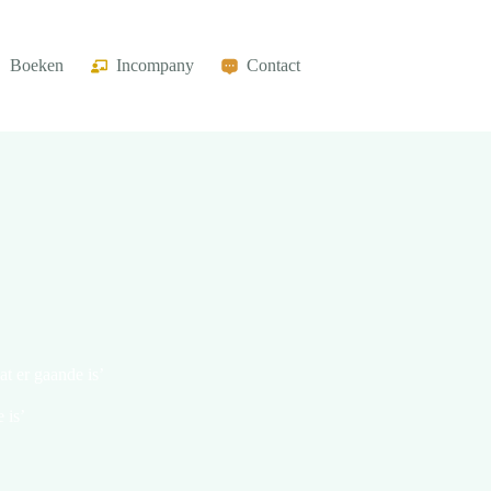
Boeken
Incompany
Contact
t er gaande is’
 is’