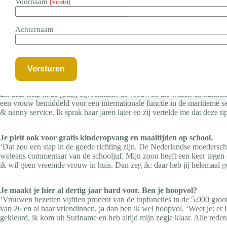
Voornaam
(Vereist)
‘Weet je wat het is: zo’n board heeft zoveel uitdagingen op een dag. Er is
Achternaam
Afdwingen dan? Met een quotum?
‘Daar geloof ik niet in. Ik ben zelf ook ondernemer en heb niets met 
geloof ik wél in. Ik zou er wel wat voor voelen om bedrijven fiscaal v
Maar dat is nog niet zover…
‘Nee, zo creatief zijn ze in Den Haag niet. Daarom moeten vrouwen het
En daar help ik ze graag bij. Althans: de vrouwen die willen en kunne
een vrouw bemiddeld voor een internationale functie in de maritieme s
& nanny service. Ik sprak haar jaren later en zij vertelde me dat deze tip
Je pleit ook voor gratis kinderopvang en maaltijden op school.
‘Dat zou een stap in de goede richting zijn. De Nederlandse moederscha
weleens commentaar van de schooljuf. Mijn zoon heeft een keer tegen
ik wil geen vreemde vrouw in huis. Dan zeg ik: daar heb jij helemaal geen
Je maakt je hier al dertig jaar hard voor. Ben je hoopvol?
‘Vrouwen bezetten vijftien procent van de topfuncties in de 5.000 groot
van 26 en al haar vriendinnen, ja dan ben ik wel hoopvol. ‘Weet je: er 
gekleurd, ik kom uit Suriname en heb altijd mijn zegje klaar. Alle reden 