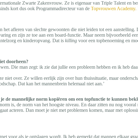
ernationale Zwarte Zakenvrouw. Ze is eigenaar van Triple Talent en be
 sinds kort dus ook Programmadirecteur van de
Topvrouwen Academy.
 het afleren van slechte gewoonten die niet leiden tot een aanstellin
ing en zijn ze toe aan een board-functie. Maar neem bijvoorbeeld een 
ntelzorg en kinderopvang. Dat is
killing
voor een topbenoeming en moeten
niet doorheen?
rouwen. Die man zegt: ik zie dat jullie een probleem hebben en ik heb 
e niet over. Ze willen eerlijk zijn over hun thuissituatie, maar onders
oodschap. Dat kan het mannenbrein helemaal niet aan.’
 je de mannelijke norm kopiëren om een topfunctie te kunnen bek
elnorm is, de norm van het hoogste niveau. En daar zitten nu nog voora
 gaat acteren. Dan moet je niet met problemen komen, maar met oplossi
net voor als je ontslagen wordt. Ik heb gemerkt dat mannen elkaar graag