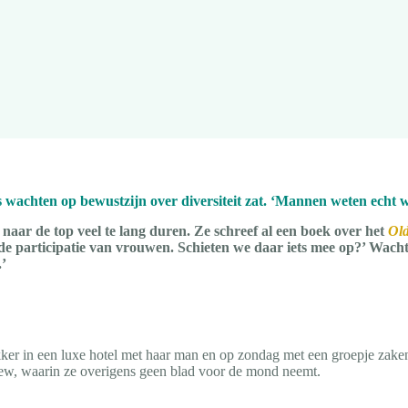
wachten op bewustzijn over diversiteit zat. ‘Mannen weten echt w
r de top veel te lang duren. Ze schreef al een boek over het
Old
de participatie van vrouwen. Schiet
en we daar iets mee op?’ Wach
.’
r in een luxe hotel met haar man en op zondag met een groepje zaken
rview, waarin ze overigens geen blad voor de mond neemt.