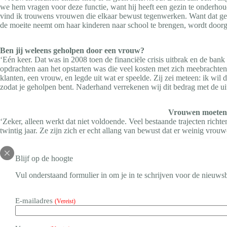
we hem vragen voor deze functie, want hij heeft een gezin te onderho
vind ik trouwens vrouwen die elkaar bewust tegenwerken. Want dat ge
de moeite neemt om haar kinderen naar school te brengen, wordt doorg
Ben jij weleens geholpen door een vrouw?
‘Eén keer. Dat was in 2008 toen de financiële crisis uitbrak en de bank
opdrachten aan het opstarten was die veel kosten met zich meebrachten 
klanten, een vrouw, en legde uit wat er speelde. Zij zei meteen: ik wil
zodat je geholpen bent. Naderhand verrekenen wij dit bedrag met de uite
Vrouwen moeten e
‘Zeker, alleen werkt dat niet voldoende. Veel bestaande trajecten ri
twintig jaar. Ze zijn zich er echt allang van bewust dat er weinig vrouw
Blijf op de hoogte
Vul onderstaand formulier in om je in te schrijven voor de nieuwsb
Maar ze doen er gewoon niks aan?
‘Soms wel, vaak niet. Ze zeggen allemaal dat ze vinden dat vrouwen g
af is. Maar het moge duidelijk zijn dat er echt commitment van de top
E-mailadres
(Vereist)
En die bereidheid is er niet overal?