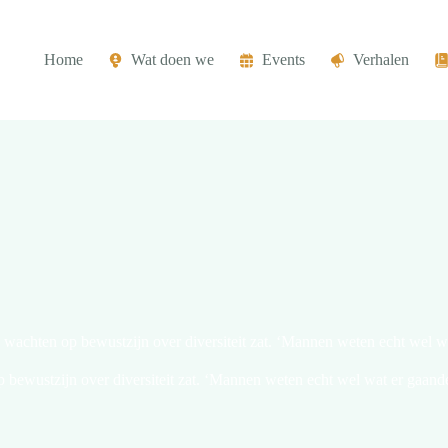
Home
Wat doen we
Events
Verhalen
wachten op bewustzijn over diversiteit zat. ‘Mannen weten echt wel wa
bewustzijn over diversiteit zat. ‘Mannen weten echt wel wat er gaande