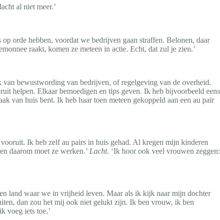
acht al niet meer.’
s op orde hebben, voordat we bedrijven gaan straffen. Belonen, daar
monnee raakt, komen ze meteen in actie. Echt, dat zul je zien.’
ijk van bewustwording van bedrijven, of regelgeving van de overheid.
uit helpen. Elkaar bemoedigen en tips geven. Ik heb bijvoorbeeld eens
vaak van huis bent. Ik heb haar toen meteen gekoppeld aan een au pair
vooruit. Ik heb zelf au pairs in huis gehad. Al kregen mijn kinderen
n en daarom moet ze werken.’
Lacht
. ‘Ik hoor ook veel vrouwen zeggen:
n land waar we in vrijheid leven. Maar als ik kijk naar mijn dochter
iten, dan zou het mij ook niet gelukt zijn. Ik ben vrouw, ik ben
k voeg iets toe.’