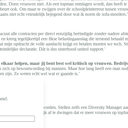
uden. Doen vrouwen niet. Als een topman ontslagen wordt, dan heeft i
beurt ook. Om maar te zwijgen over de schoolpleinterreur tussen vro
aans niet echt vriendelijk bejegend door wat ik noem de sofa-moeders.
 acuut alle contracten per direct eenzijdig beëindigde zonder nadere af
en kreeg tegelijkertijd een fikse belastingaanslag die terstond betaal
 dat mijn opdracht de volle aandacht krijgt en betalen moeten we toch. S
indelijke declaratie. Dát is dus sisterhood united support.’
lkaar helpen, maar jij bent best wel kritisch op vrouwen. Bedrij
chten zich op bewustwording bij mannen. Maar hoe lang heeft een man n
en zijn. Ze weten echt wel wat er gaande is.’
rief.
elijk behandeld moeten worden. Stellen zelfs een Diversity Manager a
 vereist is om daadwerkelijk af te dwingen dat er meer vrouwen op top