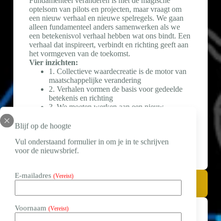
Fundamenteel veranderen is niet de magische
optelsom van pilots en projecten, maar vraagt om
een nieuw verhaal en nieuwe spelregels. We gaan
alleen fundamenteel anders samenwerken als we
een betekenisvol verhaal hebben wat ons bindt. Een
verhaal dat inspireert, verbindt en richting geeft aan
het vormgeven van de toekomst.
Vier inzichten:
1. Collectieve waardecreatie is de motor van
maatschappelijke verandering
2. Verhalen vormen de basis voor gedeelde
betekenis en richting
3. We moeten werken aan een nieuw
maatschappelijk contract
4. Transitie is alleen succesvol
als het
leidt
tot
Blijf op de hoogte
collectieve waardecreatie
Vul onderstaand formulier in om je in te schrijven
voor de nieuwsbrief.
E-mailadres
(Vereist)
14.45 -15.15 Pauze met bezoek aan posterexpositie De
Wegbereiders
Voornaam
(Vereist)