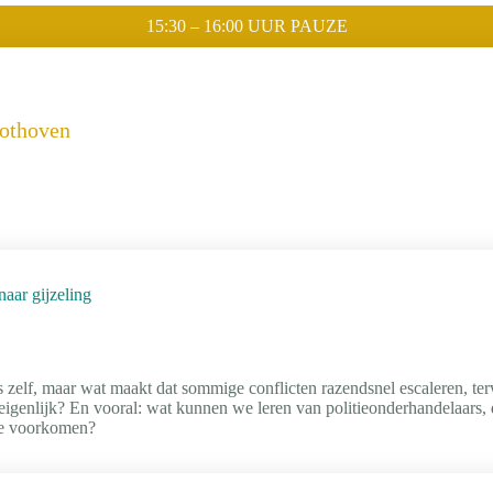
15:30 – 16:00 UUR PAUZE
Pothoven
aar gijzeling
s zelf, maar wat maakt dat sommige conflicten razendsnel escaleren, ter
eigenlijk? En vooral: wat kunnen we leren van politieonderhandelaars, 
 te voorkomen?