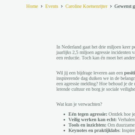
Home
Events
Caroline Koetsenrijter
Gewenst g
In Nederland gaat het drie miljoen keer p
jaarlijks 2,5 miljoen agressie incidenten 
een reductie. Toch kan én moet het ander
Wil jij een bijdrage leveren aan een
posit
inspirerende dag duiken we in de belangr
een agressie melding? Hoe behoud je de reg
lerende cultuur en borg je sociale veiligh
Wat kun je verwachten?
Eén tegen agressie:
Ontdek hoe je
Veilig werken kan echt:
Verhalen 
Tools en inzichten:
Om duurzame v
Keynotes en praktijklabs
: Inspir