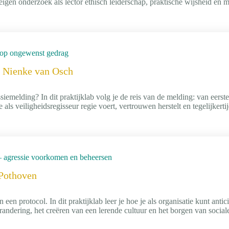
 eigen onderzoek als lector ethisch leiderschap, praktische wijsheid en 
en op ongewenst gedrag
. Nienke van Osch
siemelding? In dit praktijklab volg je de reis van de melding: van eerste
 als veiligheidsregisseur regie voert, vertrouwen herstelt en tegelijkertij
 – agressie voorkomen en beheersen
Pothoven
en protocol. In dit praktijklab leer je hoe je als organisatie kunt antic
andering, het creëren van een lerende cultuur en het borgen van sociale