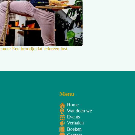
emen: Een broodje dat iedereen lust
Menu
Home
Wat doen we
Events
Verhalen
Boeken