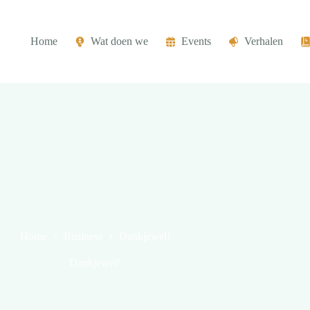
Home
Wat doen we
Events
Verhalen
Home
Business
Dankjewel!
Dankjewel!