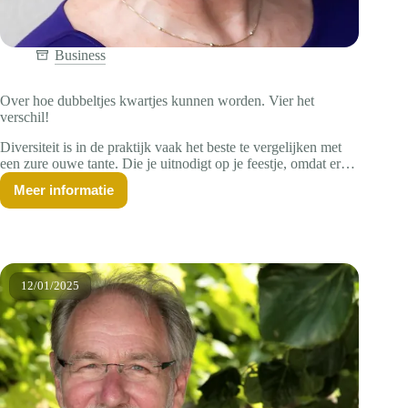
Business
Over hoe dubbeltjes kwartjes kunnen worden. Vier het
verschil!
Diversiteit is in de praktijk vaak het beste te vergelijken met
een zure ouwe tante. Die je uitnodigt op je feestje, omdat er
geen ontkomen aan is. Want er moet nu eenmaal nog een
Meer informatie
vrouw bij, of iemand van kleur. Sociale stijger Lenette Schuijt
Over
hoe
wil af van die plichtmatige invalshoek. Zij ziet diversiteit
dubbeltjes
liever als bron van kracht, waarmee je verschil kunt maken.
kwartjes
Het feestje volgt dan vanzelf!
kunnen
worden.
12/01/2025
Vier
het
verschil!