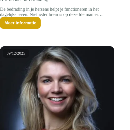
De bedrading in je hersens helpt je functioneren in het
dagelijks leven. Niet ieder brein is op dezelfde manier
bedraad. Dat betekent dat de een dingen goed kan die de
Meer informatie
ander helemaal niet voor elkaar krijgt. En dat mensen met
Alle
breinen
etiketjes die wij ‘een stoornis’ noemen, juist van grote waarde
in
kunnen zijn op de werkvloer.
verbinding
09/12/2025