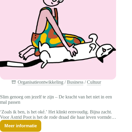
Organisatieontwikkeling
/
Business
/
Cultuur
Slim genoeg om jezelf te zijn – De kracht van het niet in een
mal passen
‘Zoals ik ben, is het oké.’ Het klinkt eenvoudig. Bijna zacht.
Voor Astrid Poot is het de rode draad die haar leven vormde.
Soms ontmoet je iemand bij wie alles klopt. Niet omdat alles
Meer informatie
vanzelf gaat, maar juist omdat ze van elk stukje leven iets
Slim