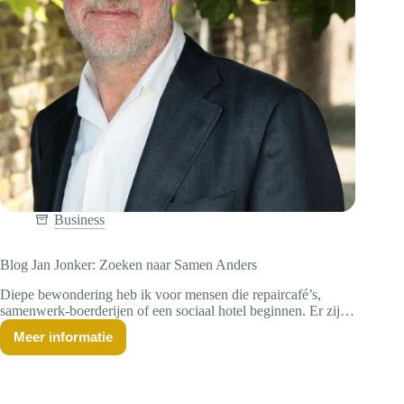
Business
Blog Jan Jonker: Zoeken naar Samen Anders
Diepe bewondering heb ik voor mensen die repaircafé’s,
samenwerk-boerderijen of een sociaal hotel beginnen. Er zijn
in onze maatschappij heel veel betrokken mensen met brilante
Meer informatie
ideeën, mensen die zich willen inspannen voor het realiseren
Blog
Jan
van veranderingen in hun omgeving. Respect. Dat concrete,
Jonker:
hoe mooi ook, is niet mijn ding. Mijn rol is denk ik om na te
Zoeken
denken over de paraplu daarboven, over het grotere geheel,