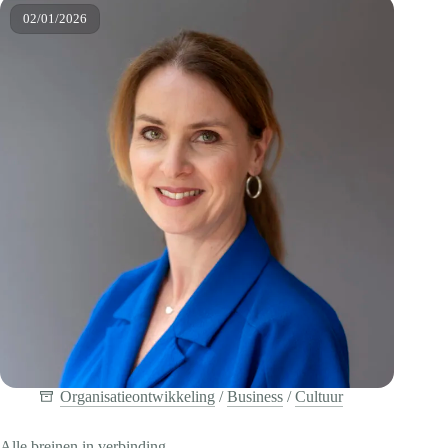
maken
02/01/2026
Organisatieontwikkeling
/
Business
/
Cultuur
Alle breinen in verbinding