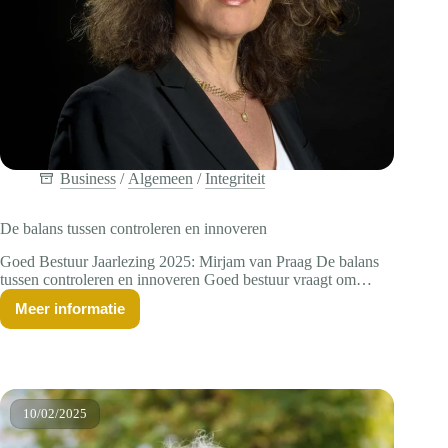
Business
/
Algemeen
/
Integriteit
De balans tussen controleren en innoveren
Goed Bestuur Jaarlezing 2025: Mirjam van Praag De balans
tussen controleren en innoveren Goed bestuur vraagt om
balans zoeken tussen regels en ondernemerschap. Volgens
Meer informatie
hoogleraar Mirjam van Praag slaat de balans vaak door naar
De
balans
‘bestuurlijk behoudend’. Dat moet anders, om…
tussen
controleren
en
innoveren
10/02/2025