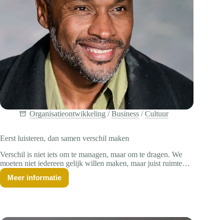
Organisatieontwikkeling
/
Business
/
Cultuur
Eerst luisteren, dan samen verschil maken
Verschil is niet iets om te managen, maar om te dragen. We
moeten niet iedereen gelijk willen maken, maar juist ruimte
laten voor verschil. En voordat we oordelen, is het belangrijk
Meer informatie
om eerst eens te luisteren, de waaróm-vraag te stellen.
Eerst
luisteren,
dan
samen
verschil