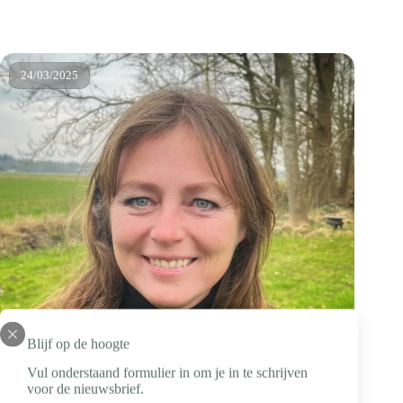
genoeg
bijzonders wist te maken. Astrid is zo’n iemand.
om
jezelf
te
zijn
24/03/2025
–
De
kracht
van
het
niet
in
een
mal
passen
Blijf op de hoogte
Vul onderstaand formulier in om je in te schrijven
voor de nieuwsbrief.