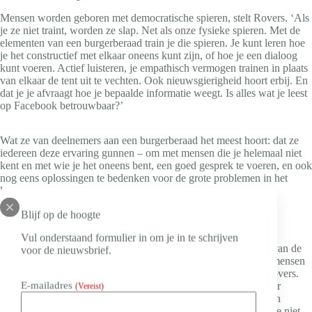
Mensen worden geboren met democratische spieren, stelt Rovers. ‘Als
je ze niet traint, worden ze slap. Net als onze fysieke spieren. Met de
elementen van een burgerberaad train je die spieren. Je kunt leren hoe
je het constructief met elkaar oneens kunt zijn, of hoe je een dialoog
kunt voeren. Actief luisteren, je empathisch vermogen trainen in plaats
van elkaar de tent uit te vechten. Ook nieuwsgierigheid hoort erbij. En
dat je je afvraagt hoe je bepaalde informatie weegt. Is alles wat je leest
op Facebook betrouwbaar?’
Wat ze van deelnemers aan een burgerberaad het meest hoort: dat ze
iedereen deze ervaring gunnen – om met mensen die je helemaal niet
kent en met wie je het oneens bent, een goed gesprek te voeren, en ook
nog eens oplossingen te bedenken voor de grote problemen in het
leven.
Blijf op de hoogte
Macro- en microproblemen
Vul onderstaand formulier in om je in te schrijven
Een goed getrainde democratische spier helpt bij het oplossen van de
voor de nieuwsbrief.
wereldproblematiek. ‘Het geeft democratisch zelfvertrouwen: mensen
ontdekken dat het ertoe doet wat ze te zeggen hebben’, zegt Rovers.
E-mailadres
‘En daarbij, er is nog niet veel wetenschappelijk onderzoek naar
(Vereist)
gedaan, maar er is wel veel anekdotisch bewijs voor dat mensen
minder bang zijn om een gesprek aan te gaan met mensen die ze niet