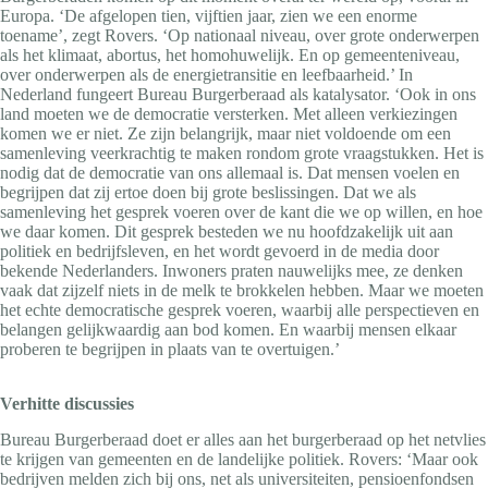
Europa. ‘De afgelopen tien, vijftien jaar, zien we een enorme
toename’, zegt Rovers. ‘Op nationaal niveau, over grote onderwerpen
als het klimaat, abortus, het homohuwelijk. En op gemeenteniveau,
over onderwerpen als de energietransitie en leefbaarheid.’ In
Nederland fungeert Bureau Burgerberaad als katalysator. ‘Ook in ons
land moeten we de democratie versterken. Met alleen verkiezingen
komen we er niet. Ze zijn belangrijk, maar niet voldoende om een
samenleving veerkrachtig te maken rondom grote vraagstukken. Het is
nodig dat de democratie van ons allemaal is. Dat mensen voelen en
begrijpen dat zij ertoe doen bij grote beslissingen. Dat we als
samenleving het gesprek voeren over de kant die we op willen, en hoe
we daar komen. Dit gesprek besteden we nu hoofdzakelijk uit aan
politiek en bedrijfsleven, en het wordt gevoerd in de media door
bekende Nederlanders. Inwoners praten nauwelijks mee, ze denken
vaak dat zijzelf niets in de melk te brokkelen hebben. Maar we moeten
het echte democratische gesprek voeren, waarbij alle perspectieven en
belangen gelijkwaardig aan bod komen. En waarbij mensen elkaar
proberen te begrijpen in plaats van te overtuigen.’
Verhitte discussies
Bureau Burgerberaad doet er alles aan het burgerberaad op het netvlies
te krijgen van gemeenten en de landelijke politiek. Rovers: ‘Maar ook
bedrijven melden zich bij ons, net als universiteiten, pensioenfondsen