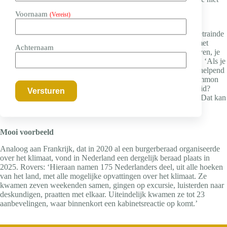
kennen en om andere meningen niet uit de weg te gaan.’
Voornaam
(Vereist)
Ook bij het oplossen van kleinere vraagstukken is zo’n goed getrainde
spier nuttig, bijvoorbeeld in de huiselijke sfeer of in de relatie met
Achternaam
schoonfamilie. ‘Je kunt die spier ook trainen in het dagelijks leven, je
hebt daar niet persé een burgerberaad voor nodig’, stelt Rovers. ‘Als je
met je gezin wilt bepalen waar je heen gaat op vakantie, is het helpend
als je eens een rondje maakt, goed naar elkaar luistert en de common
ground vindt. En ben je het niet eens met een vriend of familielid?
Roep dan niet meteen: ‘Dat is niet waar!’, maar stel een vraag. Dat kan
voorkomen dat een gesprek vastloopt of uitdraait op ruzie.’
Mooi voorbeeld
Analoog aan Frankrijk, dat in 2020 al een burgerberaad organiseerde
over het klimaat, vond in Nederland een dergelijk beraad plaats in
2025. Rovers: ‘Hieraan namen 175 Nederlanders deel, uit alle hoeken
van het land, met alle mogelijke opvattingen over het klimaat. Ze
kwamen zeven weekenden samen, gingen op excursie, luisterden naar
deskundigen, praatten met elkaar. Uiteindelijk kwamen ze tot 23
aanbevelingen, waar binnenkort een kabinetsreactie op komt.’