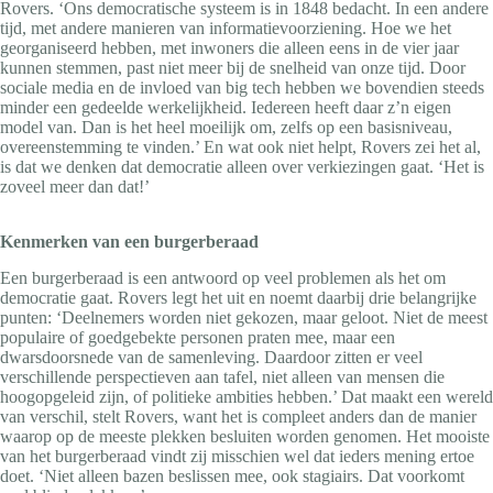
Rovers. ‘Ons democratische systeem is in 1848 bedacht. In een andere
tijd, met andere manieren van informatievoorziening. Hoe we het
georganiseerd hebben, met inwoners die alleen eens in de vier jaar
kunnen stemmen, past niet meer bij de snelheid van onze tijd. Door
sociale media en de invloed van big tech hebben we bovendien steeds
minder een gedeelde werkelijkheid. Iedereen heeft daar z’n eigen
model van. Dan is het heel moeilijk om, zelfs op een basisniveau,
overeenstemming te vinden.’ En wat ook niet helpt, Rovers zei het al,
is dat we denken dat democratie alleen over verkiezingen gaat. ‘Het is
zoveel meer dan dat!’
Kenmerken van een burgerberaad
Een burgerberaad is een antwoord op veel problemen als het om
democratie gaat. Rovers legt het uit en noemt daarbij drie belangrijke
punten: ‘Deelnemers worden niet gekozen, maar geloot. Niet de meest
populaire of goedgebekte personen praten mee, maar een
dwarsdoorsnede van de samenleving. Daardoor zitten er veel
verschillende perspectieven aan tafel, niet alleen van mensen die
hoogopgeleid zijn, of politieke ambities hebben.’ Dat maakt een wereld
van verschil, stelt Rovers, want het is compleet anders dan de manier
waarop op de meeste plekken besluiten worden genomen. Het mooiste
van het burgerberaad vindt zij misschien wel dat ieders mening ertoe
doet. ‘Niet alleen bazen beslissen mee, ook stagiairs. Dat voorkomt