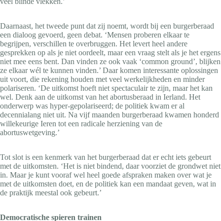
veel blinde vlekken.’
Daarnaast, het tweede punt dat zij noemt, wordt bij een burgerberaad
een dialoog gevoerd, geen debat. ‘Mensen proberen elkaar te
begrijpen, verschillen te overbruggen. Het levert heel andere
gesprekken op als je niet oordeelt, maar een vraag stelt als je het ergens
niet mee eens bent. Dan vinden ze ook vaak ‘common ground’, blijken
ze elkaar wél te kunnen vinden.’ Daar komen interessante oplossingen
uit voort, die rekening houden met veel werkelijkheden en minder
polariseren. ‘De uitkomst hoeft niet spectaculair te zijn, maar het kan
wel. Denk aan de uitkomst van het abortusberaad in Ierland. Het
onderwerp was hyper-gepolariseerd; de politiek kwam er al
decennialang niet uit. Na vijf maanden burgerberaad kwamen honderd
willekeurige Ieren tot een radicale herziening van de
abortuswetgeving.’
Tot slot is een kenmerk van het burgerberaad dat er echt iets gebeurt
met de uitkomsten. ‘Het is niet bindend, daar voorziet de grondwet niet
in. Maar je kunt vooraf wel heel goede afspraken maken over wat je
met de uitkomsten doet, en de politiek kan een mandaat geven, wat in
de praktijk meestal ook gebeurt.’
Democratische spieren trainen