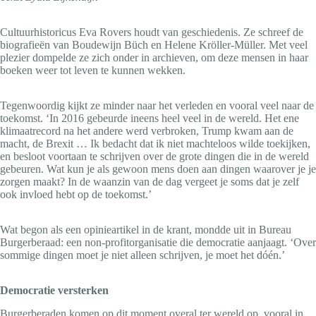
Cultuurhistoricus Eva Rovers houdt van geschiedenis. Ze schreef de
biografieën van Boudewijn Büch en Helene Kröller-Müller. Met veel
plezier dompelde ze zich onder in archieven, om deze mensen in haar
boeken weer tot leven te kunnen wekken.
Tegenwoordig kijkt ze minder naar het verleden en vooral veel naar de
toekomst. ‘In 2016 gebeurde ineens heel veel in de wereld. Het ene
klimaatrecord na het andere werd verbroken, Trump kwam aan de
macht, de Brexit … Ik bedacht dat ik niet machteloos wilde toekijken,
en besloot voortaan te schrijven over de grote dingen die in de wereld
gebeuren. Wat kun je als gewoon mens doen aan dingen waarover je je
zorgen maakt? In de waanzin van de dag vergeet je soms dat je zelf
ook invloed hebt op de toekomst.’
Wat begon als een opinieartikel in de krant, mondde uit in Bureau
Burgerberaad: een non-profitorganisatie die democratie aanjaagt. ‘Over
sommige dingen moet je niet alleen schrijven, je moet het dóén.’
Democratie versterken
Burgerberaden komen op dit moment overal ter wereld op, vooral in