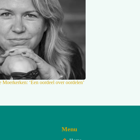
 Moerkerken: ‘Een oordeel over oordelen’
Menu