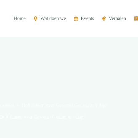
Home
Wat doen we
Events
Verhalen
usiness
Dolf Jansen over Gewenst Gedrag in 1 dag!
Dolf Jansen over Gewenst Gedrag in 1 dag!