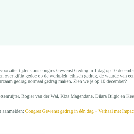
gvoorzitter tijdens ons congres Gewenst Gedrag in 1 dag op 10 december
n over giftig gedoe op de werkplek, ethisch gedrag, de waarde van een
urzaam gedrag normaal gedrag maken. Zien we je op 10 december?
tsenruijter, Rogier van der Wal, Kiza Magendane, Dilara Bilgic en Ke
en aanmelden:
Congres Gewenst gedrag in één dag – Verhaal met Impac