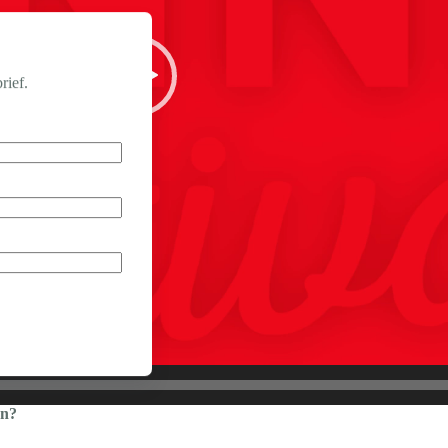
rief.
jn?