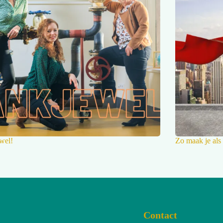
wel!
Zo maak je als
Contact