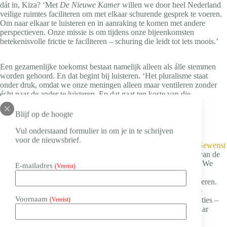
dát in, Kiza? ‘Met
De Nieuwe Kamer
willen we door heel Nederland
veilige ruimtes faciliteren om met elkaar schurende gesprek te voeren.
Om naar elkaar te luisteren en in aanraking te komen met andere
perspectieven. Onze missie is om tijdens onze bijeenkomsten
betekenisvolle frictie te faciliteren – schuring die leidt tot iets moois.’
Een gezamenlijke toekomst bestaat namelijk alleen als álle stemmen
worden gehoord. En dat begint bij luisteren. ‘Het pluralisme staat
onder druk, omdat we onze meningen alleen maar ventileren zonder
écht naar de ander te luisteren. En dat gaat ten koste van die
samenhorigheid, waar we met z’n allen zo naar zoeken.’
Blijf op de hoogte
Kom het ervaren
Vul onderstaand formulier in om je in te schrijven
voor de nieuwsbrief.
Die betekenisvolle frictie zelf ervaren? Kom naar het congres
Gewenst
Gedrag in 1 dag!
op 10 december en ontdek een nieuw stukje van de
ander – en van jezelf. Want volgens Kiza is het tijd voor actie. ‘We
E-mailadres
(Vereist)
hebben de moed nodig om voorbij onze titels en rollen hechte
verbindingen aan te gaan. Hoe je daarmee begint? Door te luisteren.
Luisteren is veel moeilijker dan praten. Maar sámen kunnen we
Voornaam
structuren creëren – binnen onze samenleving en onze organisaties –
(Vereist)
waarin mensen kunnen uitpraten. Want alleen zo horen we elkaar
echt.’