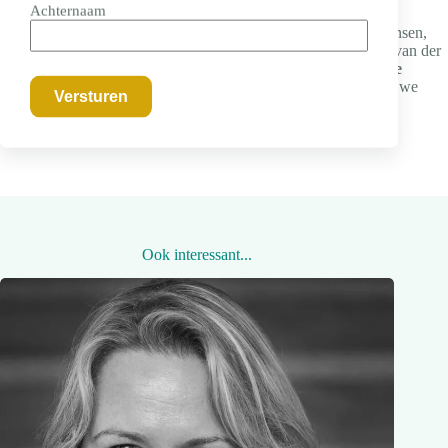
Achternaam
Kiza Magendane deelt zijn inzichten deze dag. Zo ook Dolf Jansen,
Kees Klomp, Dilara Bilgiç, Caroline Koetsenruijter en Rogier van der
Wal. Een dag waarin we in
moreel gedrag en de ethiek van je
organisatie duiken,
leren over inclusie, duurzaamheid, en hoe we
giftig gedoe op de werkplek kunnen aanpakken.
Ook interessant...