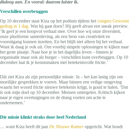
dialoog aan. En vooral: daarom luister ik.
Verschillen overbruggen
Op 10 december staat Kiza op het podium tijdens het
congres Gewenst
gedrag in 1 dag.
Wat hij gaat doen? Hij geeft alvast een sneak preview.
‘Ik geef je een hoopvol verhaal mee. Over hoe wij onze diversiteit,
onze pluriforme samenleving, als een bron van creativiteit en
vooruitgang kunnen inzetten. En het blijft niet alleen bij het verhaal.
Want ik daag je ook uit. Om voorbij simpele oplossingen te kijken naar
het grote plaatje. Naar hoe je in het dagelijks leven – binnen je
organisatie maar ook als burger – verschillen kunt overbruggen. Op 10
december laat ik je kennismaken met betekenisvolle frictie.’
Dát ziet Kiza als zijn persoonlijke missie. Ja – het kan lastig zijn om
moeilijke gesprekken te voeren. Maar binnen een veilige omgeving
waarin het woord frictie nieuwe betekenis krijgt, is goud te halen. ‘Dat
is ook mijn doel op 10 december. Mensen ontregelen. Kritisch kijken
naar je eigen overtuigingen en de drang voelen om actie te
ondernemen.’
Die missie klinkt straks door heel Nederland
… want Kiza heeft dit jaar
De Nieuwe Kamer
opgericht. Wat houdt