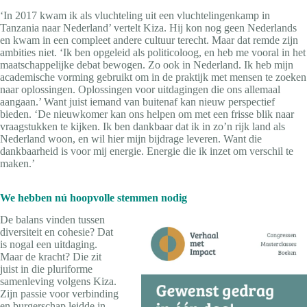
‘In 2017 kwam ik als vluchteling uit een vluchtelingenkamp in
Tanzania naar Nederland’ vertelt Kiza. Hij kon nog geen Nederlands
en kwam in een compleet andere cultuur terecht. Maar dat remde zijn
ambities niet. ‘Ik ben opgeleid als politicoloog, en heb me vooral in het
maatschappelijke debat bewogen. Zo ook in Nederland. Ik heb mijn
academische vorming gebruikt om in de praktijk met mensen te zoeken
naar oplossingen. Oplossingen voor uitdagingen die ons allemaal
aangaan.’ Want juist iemand van buitenaf kan nieuw perspectief
bieden. ‘De nieuwkomer kan ons helpen om met een frisse blik naar
vraagstukken te kijken. Ik ben dankbaar dat ik in zo’n rijk land als
Nederland woon, en wil hier mijn bijdrage leveren. Want die
dankbaarheid is voor mij energie. Energie die ik inzet om verschil te
maken.’
We hebben nú hoopvolle stemmen nodig
De balans vinden tussen
diversiteit en cohesie? Dat
is nogal een uitdaging.
Maar de kracht? Die zit
juist in die pluriforme
samenleving volgens Kiza.
Zijn passie voor verbinding
en burgerschap leidde in