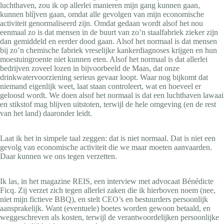
luchthaven, zou ik op allerlei manieren mijn gang kunnen gaan,
kunnen blíjven gaan, omdat alle gevolgen van mijn economische
activiteit genormaliseerd zijn. Omdat gedaan wordt alsof het nou
eenmaal zo is dat mensen in de buurt van zo’n staalfabriek zieker zijn
dan gemiddeld en eerder dood gaan. Alsof het normaal is dat mensen
bij zo’n chemische fabriek vreselijke kankerdiagnoses krijgen en hun
moestuingroente niet kunnen eten. Alsof het normaal is dat allerlei
bedrijven zoveel lozen in bijvoorbeeld de Maas, dat onze
drinkwatervoorziening serieus gevaar loopt. Waar nog bijkomt dat
niemand eigenlijk weet, laat staan controleert, wat en hoeveel er
geloosd wordt. We doen alsof het normaal is dat een luchthaven lawaai
en stikstof mag blijven uitstoten, terwijl de hele omgeving (en de rest
van het land) daaronder leidt.
Laat ik het in simpele taal zeggen: dat is niet normaal. Dat is niet een
gevolg van economische activiteit die we maar moeten aanvaarden.
Daar kunnen we ons tegen verzetten.
Ik las, in het magazine REIS, een interview met advocaat Bénédicte
Ficq. Zij verzet zich tegen allerlei zaken die ik hierboven noem (nee,
niet mijn fictieve BBQ), en stelt CEO’s en bestuurders persoonlijk
aansprakelijk. Want (eventuele) boetes worden gewoon betaald, en
weggeschreven als kosten, terwijl de verantwoordelijken persoonlijke