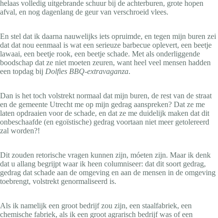
helaas volledig uitgebrande schuur bij de achterburen, grote hopen
afval, en nog dagenlang de geur van verschroeid vlees.
En stel dat ik daarna nauwelijks iets opruimde, en tegen mijn buren zei
dat dat nou eenmaal is wat een serieuze barbecue oplevert, een beetje
lawaai, een beetje rook, een beetje schade. Met als onderliggende
boodschap dat ze niet moeten zeuren, want heel veel mensen hadden
een topdag bij
Dolfies BBQ-extravaganza
.
Dan is het toch volstrekt normaal dat mijn buren, de rest van de straat
en de gemeente Utrecht me op mijn gedrag aanspreken? Dat ze me
laten opdraaien voor de schade, en dat ze me duidelijk maken dat dit
onbeschaafde (en egoïstische) gedrag voortaan niet meer getolereerd
zal worden?!
Dit zouden retorische vragen kunnen zijn, móeten zijn. Maar ik denk
dat u allang begrijpt waar ik heen columniseer: dat dit soort gedrag,
gedrag dat schade aan de omgeving en aan de mensen in de omgeving
toebrengt, volstrekt genormaliseerd is.
Als ik namelijk een groot bedrijf zou zijn, een staalfabriek, een
chemische fabriek, als ik een groot agrarisch bedrijf was of een