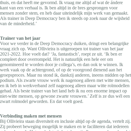
thuis, en dat heeft me gevormd. Ik vraag me altijd af wat de ándere
kant van een verhaal is. Ik ben altijd in de bres gesprongen voor
mensen zonder stem, en heb daar uiteindelijk mijn werk van gemaakt.
Als trainer in Deep Democracy ben ik steeds op zoek naar de wijsheid
van de minderheid.’
Trainer van het jaar
Voor we verder in de Deep Democracy duiken, dringt een belangrijke
vraag zich op. Want Ollivieira is uitgeroepen tot trainer van het jaar
2021-2022. Hoe voelt dat? ‘Ja, fantastisch’, roept ze uit. ‘Ik ben er
compleet door overrompeld. Het is natuurlijk een hele eer om
genomineerd te worden door je collega’s, en dan ook te winnen. Ik
werk vaak op de achtergrond, of op de voorgrond dienend aan het
groepsproces. Maar nu stond ik, dankzij anderen, ineens midden op het
podium. Als zwarte vrouw werk ik nagenoeg alleen met witte mensen,
en ik heb in werkverband zelf nagenoeg alleen maar witte rolmodellen
gehad. Als beste trainer van het land heb ik nu een enorme impact op
niet-witte mensen, op gewone zwarte vrouwen.’ Zelf is ze dus wél een
zwart rolmodel geworden. En dat voelt goed.
Verbinding maken met mensen
Bij Ollivieira staan diversiteit en inclusie altijd op de agenda, vertelt zij.
Zij probeert beweging mogelijk te maken en te faciliteren dat iedereen