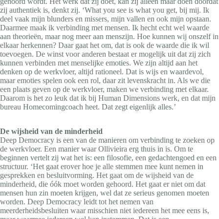
gehoord wordt. Het werk dat zij doet, kan zij alleen maar doen doordat
zij authentiek is, denkt zij. ‘What you see is what you get, bij mij. Ik
deel vaak mijn blunders en missers, mijn vallen en ook mijn opstaan.
Daarmee maak ik verbinding met mensen. Ik hecht echt wel waarde
aan theorieën, maar nog meer aan menszijn. Hoe kunnen wij onszelf in
elkaar herkennen? Daar gaat het om, dat is ook de waarde die ik wil
toevoegen. De winst voor anderen bestaat er mogelijk uit dat zij zich
kunnen verbinden met menselijke emoties. We zijn altijd aan het
denken op de werkvloer, altijd rationeel. Dat is wijs en waardevol,
maar emoties spelen ook een rol, daar zit levenskracht in. Als we die
een plaats geven op de werkvloer, maken we verbinding met elkaar.
Daarom is het zo leuk dat ik bij Human Dimensions werk, en dat mijn
bureau Homecomingcoach heet. Dat zegt eigenlijk alles.’
De wijsheid van de minderheid
Deep Democracy is een van de manieren om verbinding te zoeken op
de werkvloer. Een manier waar Ollivieira erg thuis in is. Om te
beginnen vertelt zij wat het is: een filosofie, een gedachtengoed en een
structuur. ‘Het gaat erover hoe je alle stemmen mee kunt nemen in
gesprekken en besluitvorming. Het gaat om de wijsheid van de
minderheid, die óók moet worden gehoord. Het gaat er niet om dat
mensen hun zin moeten krijgen, wel dat ze serieus genomen moeten
worden. Deep Democracy leidt tot het nemen van
meerderheidsbesluiten waar misschien niet iedereen het mee eens is,