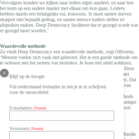
Vervolgens konden we kijken naar ieders eigen aandeel, en naar hoe
het team op een andere manier met elkaar om kon gaan. Leiders
hebben daarin een belangrijke rol, trouwens. Je moet samen durven
stoppen met bepaald gedrag, en samen nieuwe kaders stellen en
afspraken maken. Deep Democracy faciliteert dat er gezegd wordt wat
er gezegd moet worden.’
Waardevolle methode
Ze vindt Deep Democracy een waardevolle methode, zegt Ollivieira.
‘Mensen voelen zich vaak niet gehoord. Het is een goede methode om
te oefenen met het nemen van besluiten. Je kunt niet altijd polderen.
Soms heb je een besluit nodig, ook al is het geen ideaal besluit. Deze
methode leidt dan tot een rijk gesprek, ook al zijn we allemaal niet
Blijf op de hoogte
perfect en maken we fouten. De kunst is om fouten te accepteren. Dat
lukt beter als je jezelf ontslaat van perfectie. En als je wilt leren van
Vul onderstaand formulier in om je in te schrijven
anderen.’
voor de nieuwsbrief.
Kent de methoden ook nadelen? ‘Tsja, het is wel een talige methode,
dus voor wie niet goed uit z’n woorden komt, is het misschien lastiger
om alles te zeggen. Maar daar heb je dan goede facilitators en tools
E-mailadres
(Vereist)
voor.’
Voornaam
Waarde toevoegen
(Vereist)
Op het
congres Van Winst tot Waarde op 24 november
neemt Mireille