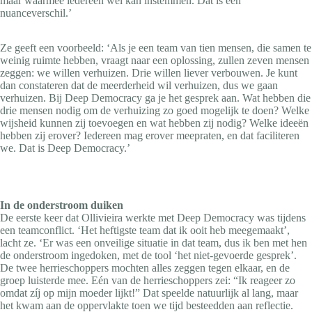
maar waarmee iedereen wel kan instemmen. Dat is een
nuanceverschil.’
Ze geeft een voorbeeld: ‘Als je een team van tien mensen, die samen te
weinig ruimte hebben, vraagt naar een oplossing, zullen zeven mensen
zeggen: we willen verhuizen. Drie willen liever verbouwen. Je kunt
dan constateren dat de meerderheid wil verhuizen, dus we gaan
verhuizen. Bij Deep Democracy ga je het gesprek aan. Wat hebben die
drie mensen nodig om de verhuizing zo goed mogelijk te doen? Welke
wijsheid kunnen zij toevoegen en wat hebben zij nodig? Welke ideeën
hebben zij erover? Iedereen mag erover meepraten, en dat faciliteren
we. Dat is Deep Democracy.’
In de onderstroom duiken
De eerste keer dat Ollivieira werkte met Deep Democracy was tijdens
een teamconflict. ‘Het heftigste team dat ik ooit heb meegemaakt’,
lacht ze. ‘Er was een onveilige situatie in dat team, dus ik ben met hen
de onderstroom ingedoken, met de tool ‘het niet-gevoerde gesprek’.
De twee herrieschoppers mochten alles zeggen tegen elkaar, en de
groep luisterde mee. Eén van de herrieschoppers zei: “Ik reageer zo
omdat zíj op mijn moeder lijkt!” Dat speelde natuurlijk al lang, maar
het kwam aan de oppervlakte toen we tijd besteedden aan reflectie.