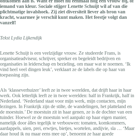
ontkomen aan is. Want er moet nu eenmaal nog een vrouw bij, of
iemand van kleur. Sociale stijger Lenette Schuijt wil af van die
plichtmatige invalshoek. Zij ziet diversiteit liever als bron van
kracht, waarmee je verschil kunt maken. Het feestje volgt dan
vanzelf!
Tekst Lydia Lijkendijk
Lenette Schuijt is een veelzijdige vrouw. Ze studeerde Frans, is
organisatieadviseur, schrijver, spreker en begeleidt bedrijven en
organisaties in leiderschap en bezieling, om maar wat te noemen. ‘Ik
vind heel veel dingen leuk’, verklaart ze de labels die op haar van
toepassing zijn.
Als ‘klasseverhuizer’ leeft ze in twee werelden, dat drijft haar in haar
werk. Ook letterlijk leeft ze in twee werelden: half in Frankrijk, half in
Nederland. ‘Nederland staat voor mijn werk, mijn contacten, mijn
lezingen. In Frankrijk zijn de stilte, de wandelingen, het platteland en
de moestuin.’ De moestuin zit in haar genen, ze is de dochter van een
tuinder. Hoewel ze de moestuin wel aanpakt op haar eigen manier,
namelijk door álles tegelijk te verbouwen: tomaten, komkommers,
aardappels, uien, prei, erwtjes, bietjes, wortelen, andijvie, sla … ‘Maar
daar houd ik nu maar eens mee op’, benoemt ze haar goede