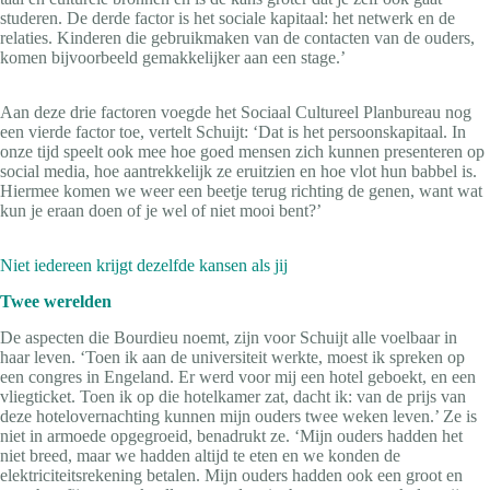
studeren. De derde factor is het sociale kapitaal: het netwerk en de
relaties. Kinderen die gebruikmaken van de contacten van de ouders,
komen bijvoorbeeld gemakkelijker aan een stage.’
Aan deze drie factoren voegde het Sociaal Cultureel Planbureau nog
een vierde factor toe, vertelt Schuijt: ‘Dat is het persoonskapitaal. In
onze tijd speelt ook mee hoe goed mensen zich kunnen presenteren op
social media, hoe aantrekkelijk ze eruitzien en hoe vlot hun babbel is.
Hiermee komen we weer een beetje terug richting de genen, want wat
kun je eraan doen of je wel of niet mooi bent?’
Niet iedereen krijgt dezelfde kansen als jij
Twee werelden
De aspecten die Bourdieu noemt, zijn voor Schuijt alle voelbaar in
haar leven. ‘Toen ik aan de universiteit werkte, moest ik spreken op
een congres in Engeland. Er werd voor mij een hotel geboekt, en een
vliegticket. Toen ik op die hotelkamer zat, dacht ik: van de prijs van
deze hotelovernachting kunnen mijn ouders twee weken leven.’ Ze is
niet in armoede opgegroeid, benadrukt ze. ‘Mijn ouders hadden het
niet breed, maar we hadden altijd te eten en we konden de
elektriciteitsrekening betalen. Mijn ouders hadden ook een groot en