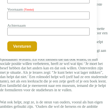
daarover, over het gebrek aan compassie, maakt zij zich het meeste
zorgen als het gaat om diversiteit en inclusie, zeg Schuijt.
Voornaam
(Vereist)
Van een dubbeltje naar een kwartje
Achternaam
In haar boek
Transklasse, leven in twee werelden
,
omschrijft Lenette
Schuijt de reis die iemand aflegt die een lagere klasse verruilt voor een
hogere. Die een dubbeltje is, maar een kwartje wil worden. Ze
beschrijft de hobbels, de verwondering en de eenzaamheid en helpt
mensen die net als zij een dergelijke reis hebben afgelegd, af te
rekenen met schuld en schaamte. En ze vertelt wat die reis brengt aan
zelfvertrouwen en aan veerkracht. Zelf wilde ze trouwens een
rijksdaalder worden. En voor mensen die dat ook willen, of hun
sociale positie willen verbeteren, heeft ze wel wat tips: ‘Je moet het
besef hebben dat het anders kan en dat ook willen. Ontevreden zijn
met je situatie. Als je lerares zegt: “Je kunt beter wat lager mikken”,
dan helpt dat niet.’ Een rolmodel helpt wél (zelf had ze een studerende
tante), net als een leerkracht die je een zetje geeft of je een boek leent.
Een familielid dat je meeneemt naar een museum, iemand die je helpt
de formulieren voor de studiebeurs in te vullen.
Wat ook helpt, zegt ze, is de steun van ouders, vooral als hun eigen
ambities gefnuikt zijn. ‘Ouders die wel de hersens en de ambitie