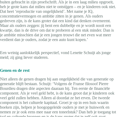
buiten gebracht in zijn proefschrift. Als je in een laag milieu opgroeit,
heb je grote kans dat milieu niet te ontstijgen – en je kinderen ook niet.
Dat heet ‘reproductie van ongelijkheid’. Met name je IQ,
concentratievermogen en ambitie zitten in je genen. Als ouders
gedreven zijn, is de kans groter dat een kind dat denken overneemt.
Maar als ouders zeggen: jij bent een dubbeltje en je wordt nooit een
kwartje, dan is de drive om dat te proberen al een stuk minder. Dan is
je ambitie misschien dat je een jongen trouwt die net even wat meer
verdient dan je ouders, zodat je een auto kunt kopen.’
Een weinig aanlokkelijk perspectief, vond Lenette Schuijt als jonge
meid; zij ging liever studeren.
Genen en de rest
Niet alleen de genen dragen bij aan ongelijkheid die van generatie op
generatie blijft bestaan. Schuijt: ‘Volgens de Franse filosoof Pierre
Bourdieu dragen drie aspecten daaraan bij. Ten eerste de financiële
component. Als je veel geld hebt, is de kans groot dat je kinderen ook
veel geld zullen hebben. Alleen al doordat ze het erven. De tweede
component is het culturele kapitaal. Groei je op in een huis waarin
boeken zijn, helpen je hoogopgeleide ouders je met je huiswerk en
nemen ze je ook eens mee naar een toneelstuk? Dan heb je toegang tot
taal en culturele bronnen en is de kans groter dat je zelf ook gaat