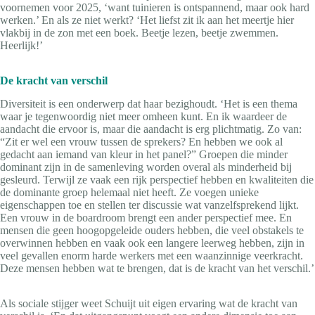
voornemen voor 2025, ‘want tuinieren is ontspannend, maar ook hard
werken.’ En als ze niet werkt? ‘Het liefst zit ik aan het meertje hier
vlakbij in de zon met een boek. Beetje lezen, beetje zwemmen.
Heerlijk!’
De kracht van verschil
Diversiteit is een onderwerp dat haar bezighoudt. ‘Het is een thema
waar je tegenwoordig niet meer omheen kunt. En ik waardeer de
aandacht die ervoor is, maar die aandacht is erg plichtmatig. Zo van:
“Zit er wel een vrouw tussen de sprekers? En hebben we ook al
gedacht aan iemand van kleur in het panel?” Groepen die minder
dominant zijn in de samenleving worden overal als minderheid bij
gesleurd. Terwijl ze vaak een rijk perspectief hebben en kwaliteiten die
de dominante groep helemaal niet heeft. Ze voegen unieke
eigenschappen toe en stellen ter discussie wat vanzelfsprekend lijkt.
Een vrouw in de boardroom brengt een ander perspectief mee. En
mensen die geen hoogopgeleide ouders hebben, die veel obstakels te
overwinnen hebben en vaak ook een langere leerweg hebben, zijn in
veel gevallen enorm harde werkers met een waanzinnige veerkracht.
Deze mensen hebben wat te brengen, dat is de kracht van het verschil.’
Als sociale stijger weet Schuijt uit eigen ervaring wat de kracht van