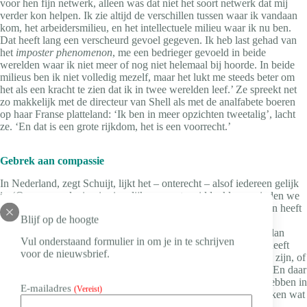
voor hen fijn netwerk, alleen was dat niet het soort netwerk dat mij
verder kon helpen. Ik zie altijd de verschillen tussen waar ik vandaan
kom, het arbeidersmilieu, en het intellectuele milieu waar ik nu ben.
Dat heeft lang een verscheurd gevoel gegeven. Ik heb last gehad van
het
imposter phenomenon
, me een bedrieger gevoeld in beide
werelden waar ik niet meer of nog niet helemaal bij hoorde. In beide
milieus ben ik niet volledig mezelf, maar het lukt me steeds beter om
het als een kracht te zien dat ik in twee werelden leef.’ Ze spreekt net
zo makkelijk met de directeur van Shell als met de analfabete boeren
op haar Franse platteland: ‘Ik ben in meer opzichten tweetalig’, lacht
ze. ‘En dat is een grote rijkdom, het is een voorrecht.’
Gebrek aan compassie
In Nederland, zegt Schuijt, lijkt het – onterecht – alsof iedereen gelijk
is. ‘Onze samenleving is eigenlijk een grote middenklasse, vinden we
met z’n allen. Het maakt niet uit waar je vandaan komt, iedereen heeft
Blijf op de hoogte
dezelfde kansen. En deels is dat ook zo: iedereen kan naar de
universiteit. Maar de valkuil is: als iemand niet hogerop komt, dan
Vul onderstaand formulier in om je in te schrijven
vinden we dus dat dit aan die persoon zelf ligt. Want iedereen heeft
voor de nieuwsbrief.
immers gelijke kansen. Dus die persoon zal wel ongemotiveerd zijn, of
niet zo slim. Ongelijkheid wijten we daarmee aan het individu. En daar
verdwijnt de compassie met mensen die het minder getroffen hebben in
E-mailadres
(Vereist)
het leven. We vinden iemand een loser, in plaats van dat we kijken wat
we kunnen doen om te helpen. Er is veel hardvochtigheid.’ En