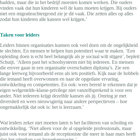
hadden, maar die in het bedrijf moesten komen werken. Die ouders
vinden vaak dat hun kinderen wél de kans moeten krijgen. Bij ouders
met een migratieachtergrond zie je dit vaak. Die zetten alles op alles
zodat hun kinderen alle kansen wel krijgen.’
Taken voor leiders
Leiders binnen organisaties kunnen ook veel doen om de ongelijkheid
te slechten. En mensen te helpen hun potentieel waar te maken. ‘Een
opleiding doen is echt heel belangrijk als je sociaal wilt stijgen’, bepleit
Schuijt. ‘Alleen past het schoolsysteem niet bij iedereen. En mensen
die erover gaan in een organisatie overschatten diploma’s. Zie een
lange leerweg bijvoorbeeld eens als iets positiefs. Kijk naar de hobbels
die iemand heeft overwonnen en naar de opgedane ervaring,
ontwikkeling en competenties. En ook: wees bereid te erkennen dat je
eigen welgestelde-klasse-privilege niet vanzelfsprekend is voor een
ander. Niet iedereen krijgt dezelfde kansen als jij. Omring je met
diversiteit en wees nieuwsgierig naar andere perspectieven – hoe
ongemakkelijk dat ook is: het is leerzaam.’
Wat leiders zeker niet moeten laten is het faciliteren van scholing en
ontwikkeling. ‘Niet alleen voor de al opgeleide professionals, maar
juist ook voor iemand als de receptioniste die meer in haar mars heeft
dan het uitreiken van bezoekerspasjes.’