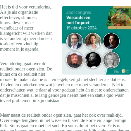
Het is tijd voor verandering.
Als je als organisatie
effectiever, slimmer,
innovatiever, meer
wendbaar of meer
klantgericht wilt werken dan
is verandering meer dan een
to-do of een vluchtig
moment in je agenda.
Verandering gaat over de
realiteit onder ogen zien. De
kunst om de realiteit niet
mooier te maken dan ie is – en tegelijkertijd niet slechter als dat ie is.
Te zien en onderkennen wat je wel en niet moet veranderen. Niet te
onderschatten wat je daar al voor gedaan hebt én niet te onderschatten
dat je misschien al te lang genoegen neemt met een status quo waar
teveel problemen in zijn ontstaan.
Maar naast de realiteit onder ogen zien, gaat het ook over reali-tijd.
Over enige lenigheid in het wisselen tussen de korte en lange termijn
blik. Soms gaat en moet het snel. En soms duurt het even. Er is nu
actie en beweging nodig, ja – maar impactvolle, blijvende verandering