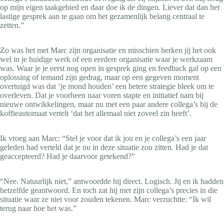
op mijn eigen taakgebied en daar doe ik de dingen. Liever dat dan het
lastige gesprek aan te gaan om het gezamenlijk belang centraal te
zetten.”
Zo was het met Marc zijn organisatie en misschien herken jij het ook
wel in je huidige werk of een eerdere organisatie waar je werkzaam
was. Waar je je eerst nog open in gesprek ging en feedback gaf op een
oplossing of iemand zijn gedrag, maar op een gegeven moment
overtuigd was dat ‘je mond houden’ een betere strategie bleek om te
overleven. Dat je voorheen naar voren stapte en initiatief nam bij
nieuwe ontwikkelingen, maar nu met een paar andere collega’s bij de
koffieautomaat vertelt ‘dat het allemaal niet zoveel zin heeft’.
Ik vroeg aan Marc: “Stel je voor dat ik jou en je collega’s een jaar
geleden had verteld dat je nu in deze situatie zou zitten. Had je dat
geaccepteerd? Had je daarvoor getekend?”
“Nee. Natuurlijk niet,” antwoordde hij direct. Logisch. Jij en ik hadden
hetzelfde geantwoord. En toch zat hij met zijn collega’s precies in die
situatie waar ze niet voor zouden tekenen. Marc verzuchtte: “Ik wil
terug naar hoe het was.”