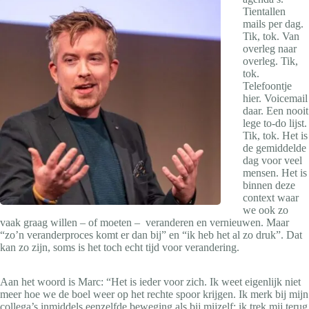
Tientallen
mails per dag.
Tik, tok. Van
overleg naar
overleg. Tik,
tok.
Telefoontje
hier. Voicemail
daar. Een nooit
lege to-do lijst.
Tik, tok. Het is
de gemiddelde
dag voor veel
mensen. Het is
binnen deze
context waar
we ook zo
vaak graag willen – of moeten – veranderen en vernieuwen. Maar
“zo’n veranderproces komt er dan bij” en “ik heb het al zo druk”. Dat
kan zo zijn, soms is het toch echt tijd voor verandering.
Aan het woord is Marc: “Het is ieder voor zich. Ik weet eigenlijk niet
meer hoe we de boel weer op het rechte spoor krijgen. Ik merk bij mijn
collega’s inmiddels eenzelfde beweging als bij mijzelf: ik trek mij terug