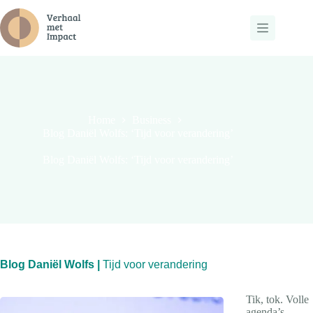
Ga
naar
de
inhoud
Home
Business
Blog Daniël Wolfs: ‘Tijd voor verandering’
Blog Daniël Wolfs: ‘Tijd voor verandering’
Blog Daniël Wolfs |
Tijd voor verandering
Tik, tok. Volle
agenda’s.