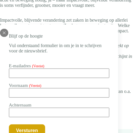
is soms verfijnder, grootser, mooier en vraagt meer.
Impactvolle, blijvende verandering zet zaken in beweging op allerlei
lagen, allen met een eigen tempo. Zes lagen om precies te zijn. Welke
zes lagen? Ik vertel het je op het Jaarcongres Veranderen met Impact.
Blijf op de hoogte
Daniël Wolfs is mede-eigenaar van The Change Studio en spreekt op
Vul onderstaand formulier in om je in te schrijven
het Jaarcongres Veranderen met Impact 2024. Zijn boek ‘De
voor de nieuwsbrief.
Veranderfilosoof – op zoek naar de kern van verandering’ verschijnt in
het voorjaar van 2025.
E-mailadres
(Vereist)
Jaarcongres Veranderen met Impact 15 oktober 2024
Voornaam
(Vereist)
Een dag vol baanbrekende inzichten en inspirerende verhalen van o.a.
Arend Ardon, Shirine Moerkerken, Genieke Hertoghs, Merlijn
Twaalfhoven en Daniël Wolfs.
Meer informatie in aanmelden.
Achternaam