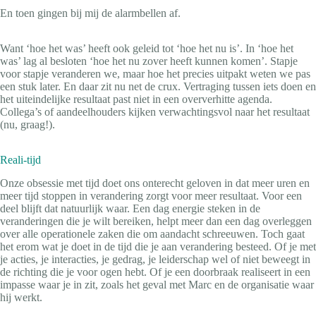
En toen gingen bij mij de alarmbellen af.
Want ‘hoe het was’ heeft ook geleid tot ‘hoe het nu is’. In ‘hoe het
was’ lag al besloten ‘hoe het nu zover heeft kunnen komen’. Stapje
voor stapje veranderen we, maar hoe het precies uitpakt weten we pas
een stuk later. En daar zit nu net de crux. Vertraging tussen iets doen en
het uiteindelijke resultaat past niet in een oververhitte agenda.
Collega’s of aandeelhouders kijken verwachtingsvol naar het resultaat
(nu, graag!).
Reali-tijd
Onze obsessie met tijd doet ons onterecht geloven in dat meer uren en
meer tijd stoppen in verandering zorgt voor meer resultaat. Voor een
deel blijft dat natuurlijk waar. Een dag energie steken in de
veranderingen die je wilt bereiken, helpt meer dan een dag overleggen
over alle operationele zaken die om aandacht schreeuwen. Toch gaat
het erom wat je doet in de tijd die je aan verandering besteed. Of je met
je acties, je interacties, je gedrag, je leiderschap wel of niet beweegt in
de richting die je voor ogen hebt. Of je een doorbraak realiseert in een
impasse waar je in zit, zoals het geval met Marc en de organisatie waar
hij werkt.