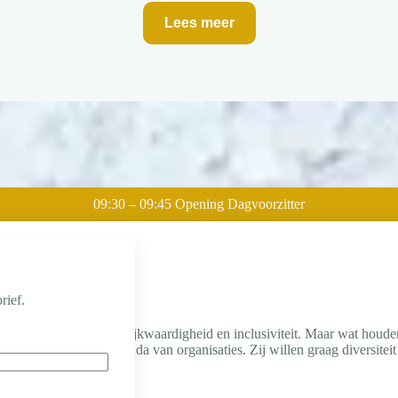
Lees meer
Programma
09:30 – 09:45 Opening Dagvoorzitter
rief.
n over diversiteit, gelijkwaardigheid en inclusiviteit. Maar wat houde
eeds vaker hoog op de agenda van organisaties. Zij willen graag diversiteit
arwei te zijn.
tuur in de organisatie?