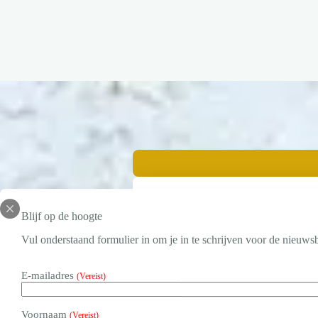
Diversiteit & Inclusie in de praktijk
Blijf op de hoogte
Saniye Çelik
Vul onderstaand formulier in om je in te schrijven voor de nieuwsb
09:45 – 10:30 uur
Op dit moment wordt er veel gesproke
E-mailadres
(Vereist)
Diversiteit en inclusiviteit staat st
de praktijk blijkt dat een moeizaam k
Voornaam
(Vereist)
– Hoe stimuleer je een inclusieve cul