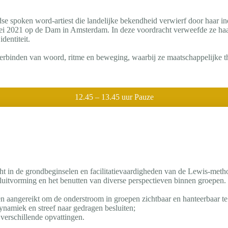
se spoken word-artiest die landelijke bekendheid verwierf door haar 
i 2021 op de Dam in Amsterdam. In deze voordracht verweefde ze haar
dentiteit.
rbinden van woord, ritme en beweging, waarbij ze maatschappelijke the
12.45 – 13.45 uur Pauze
icht in de grondbeginselen en facilitatievaardigheden van de Lewis-m
sluitvorming en het benutten van diverse perspectieven binnen groepen.
ken aangereikt om de onderstroom in groepen zichtbaar en hanteerbaar t
namiek en streef naar gedragen besluiten;
verschillende opvattingen.