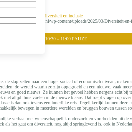
De wederkerigheid van diversiteit en inclusie
https://verhaalmetimpact.nl/wp-content/uploads/2025/03/Diversiteit-en-i
10:30 – 11:00 PAUZE
ie- de stap zetten naar een hoger sociaal of economisch niveau, maken e
erelden: de wereld waarin ze zijn opgegroeid en een nieuwe, vaak mee
 nieuws en goed nieuws. Ze kunnen het gevoel hebben nergens echt bij t
niet altijd thuis voelen in de nieuwe klasse. Dat roept vragen op over ei
klasse is dan ook tevens een innerlijke reis. Tegelijkertijd kunnen dez
h makkelijk bewegen in meerdere werelden en bruggen bouwen tussen so
nlijke verhaal met wetenschappelijk onderzoek en voorbeelden uit de wer
k als het gaat om diversiteit, nog altijd springlevend is, ook in Nederla