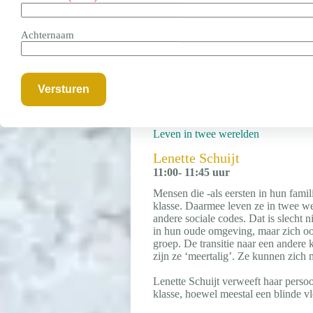
– En hoe houd je deze in stand?
Achternaam
Lees hier het interview met Saniye:
Lees hier het interview met Saniye: 
Leven in twee werelden
Lenette Schuijt
11:00- 11:45 uur
Mensen die -als eersten in hun famil
klasse. Daarmee leven ze in twee w
andere sociale codes. Dat is slecht
in hun oude omgeving, maar zich ook 
groep. De transitie naar een andere 
zijn ze ‘meertalig’. Ze kunnen zic
Lenette Schuijt verweeft haar persoo
klasse, hoewel meestal een blinde vle