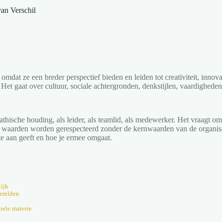
an Verschil
omdat ze een breder perspectief bieden en leiden tot creativiteit, innova
 Het gaat over cultuur, sociale achtergronden, denkstijlen, vaardighede
hische houding, als leider, als teamlid, als medewerker. Het vraagt om
waarden worden gerespecteerd zonder de kernwaarden van de organisati
mte aan geeft en hoe je ermee omgaat.
tijk
werelden
mpele materie