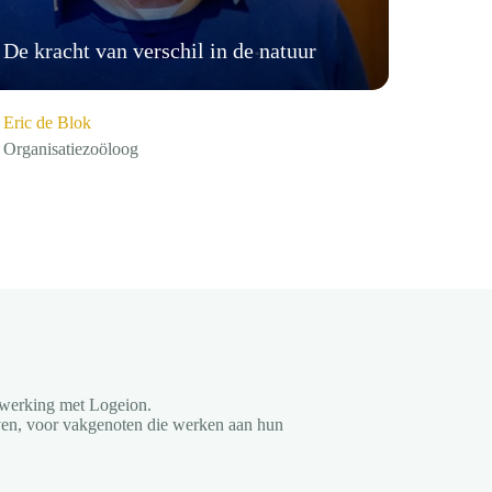
De kracht van verschil in de natuur
Neurod
Eric de Blok
Linsey 
Organisatiezoöloog
Expert in
nwerking met Logeion.
aven, voor vakgenoten die werken aan hun