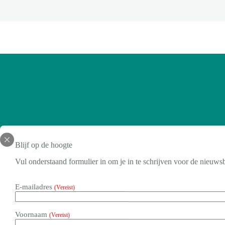
CATEGORIE
Blijf op de hoogte
Duurzaamheid
Vul onderstaand formulier in om je in te schrijven voor de nieuwsb
E-mailadres
(Vereist)
Voornaam
(Vereist)