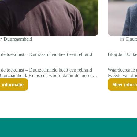
Duurzaamheid
Duur
 de toekomst – Duurzaamheid heeft een rebrand
Blog Jan Jonke
 de toekomst – Duurzaamheid heeft een rebrand
Waardecreatie 
uurzaamheid. Het is een woord dat in de loop der
tweede van dri
eladen is geraakt. Waar het ooit stond voor
keynote spreke
 informatie
Meer inform
ie, vooruitgang en verantwoordelijkheid, roept het
Waarde’. Zijn
Blik
Blo
op
Jan
ds vaker associaties op…
lees je hier. 
de
Jon
toekomst
Waa
–
(he
Duurzaamheid
heeft
een
rebrand
nodig