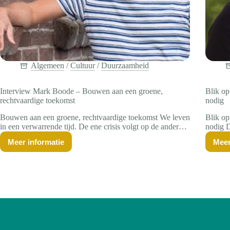
Algemeen
/
Cultuur
/
Duurzaamheid
Interview Mark Boode – Bouwen aan een groene,
Blik op
rechtvaardige toekomst
nodig
Bouwen aan een groene, rechtvaardige toekomst We leven
Blik op
in een verwarrende tijd. De ene crisis volgt op de andere,
nodig D
en het toekomstbeeld van de meeste mensen is somber.
jaren b
Meer informatie
Meer
Maar dat hoeft niet zo te zijn en het hoeft zeker niet…
innovat
Interview
Mark
nu stee
Boode
–
Bouwen
aan
een
groene,
rechtvaardige
toekomst