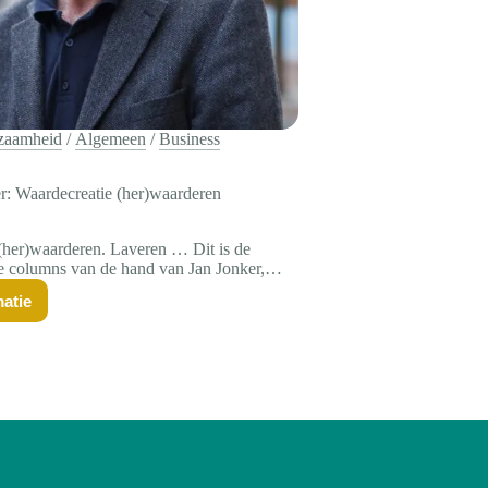
zaamheid
/
Algemeen
/
Business
r: Waardecreatie (her)waarderen
(her)waarderen. Laveren … Dit is de
e columns van de hand van Jan Jonker,
r op het Jaarcongres ‘Van Winst naar
atie
 eerste column Zoeken naar Samen Anders
g
Wat is waardecreatie toch een merkwaardig,…
ker:
rdecreatie
r)waarderen