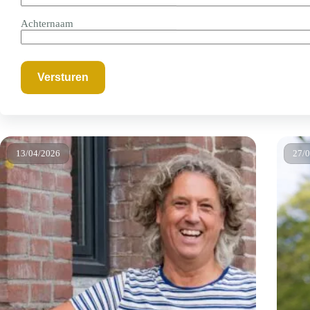
Achternaam
Alles
Algemeen
Business
Cultuu
13/04/2026
27/